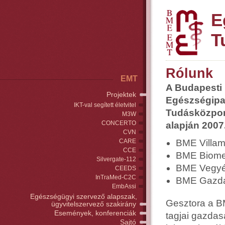
E
T
Rólunk
EMT
A Budapesti
Projektek
Egészségipa
IKT-val segített életvitel
Tudásközpon
M3W
CONCERTO
alapján 2007.
CVN
CARE
BME Villam
CCE
BME Biomec
Silvergate-112
BME Vegyés
CEEDS
InTraMed-C2C
BME Gazda
EmbAssi
Egészségügyi szervező alapszak,
Gesztora a B
ügyvitelszervező szakirány
Események, konferenciák
tagjai gazdas
Sajtó