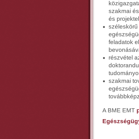
közigazgatá
szakmai és
és projekte
széleskörű
egészségüg
feladatok e
bevonásával
részvétel 
doktorandu
tudományos 
szakmai to
egészségüg
továbbképz
A BME EMT
Egészségügyi