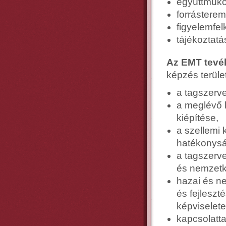
együttműk
forrásterem
figyelemfel
tájékoztatá
Az EMT tevé
képzés terüle
a tagszerv
a meglévő k
kiépítése,
a szellemi 
hatékonysá
a tagszerv
és nemzetk
hazai és n
és fejlesz
képviselet
kapcsolatta