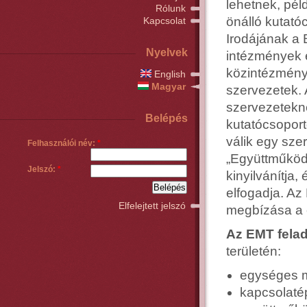
lehetnek, pél
Rólunk
önálló kutató
Kapcsolat
Irodájának a 
Nyelvek
intézmények é
közintézménye
English
Magyar
szervezetek. 
szervezetekné
Belépés
kutatócsoporto
válik egy sze
Felhasználói név:
*
„Együttműködé
Jelszó:
*
kinyilvánítja
elfogadja. Az
Elfelejtett jelszó
megbízása a c
Az EMT felad
területén:
egységes m
kapcsolatép